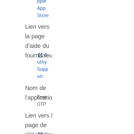
pple
App
Store
A
uthy
Supp
ort
Free
OTP