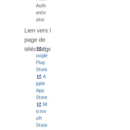
Auth
entic
ator
G
oogle
Play
Store
A
pple
App
Store
M
icros
oft
Store