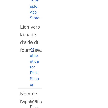
A
pple
App
Store
A
uthe
ntica
tor
Plus
Supp
ort
Last
Pass