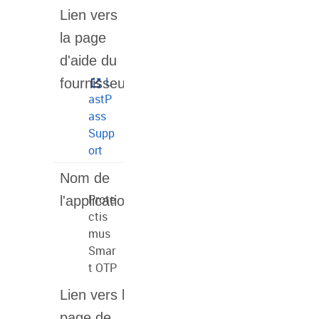
L
astP
ass
Supp
ort
Prote
ctis
mus
Smar
t OTP