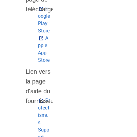
G
oogle
Play
Store
A
pple
App
Store
Pr
otect
ismu
s
Supp