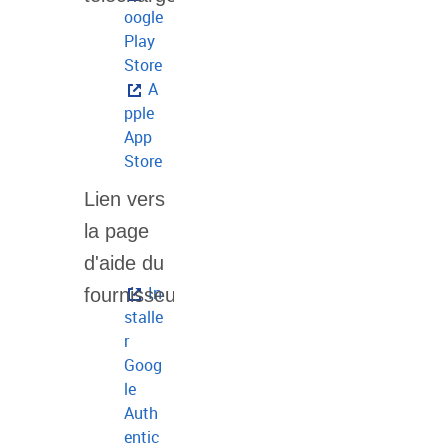
oogle
Play
Store
A
pple
App
Store
In
stalle
r
Goog
le
Auth
entic