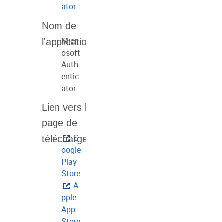
ator
Micr
osoft
Auth
entic
ator
G
oogle
Play
Store
A
pple
App
Store