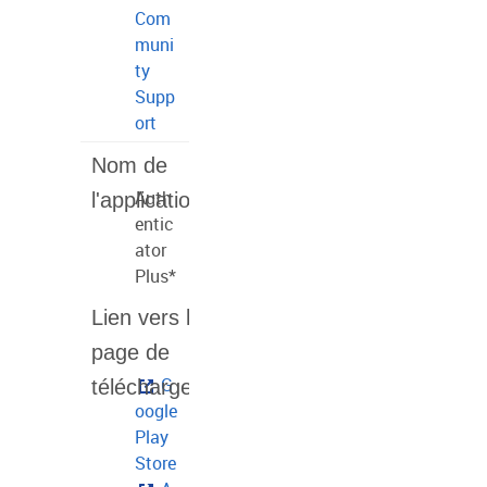
Com
muni
ty
Supp
ort
Auth
entic
ator
Plus*
G
oogle
Play
Store