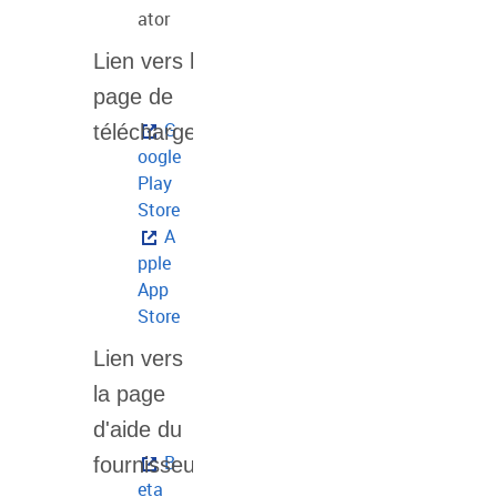
ator
G
oogle
Play
Store
A
pple
App
Store
B
eta