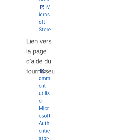
M
icros
oft
Store
C
omm
ent
utilis
er
Micr
osoft
Auth
entic
ator-