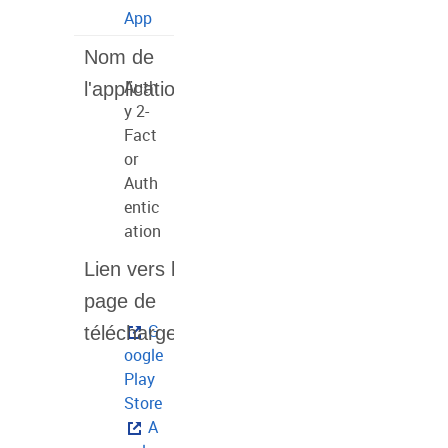
App
Auth
y 2-
Fact
or
Auth
entic
ation
G
oogle
Play
Store
A