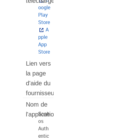
G
oogle
Play
Store
A
pple
App
Store
Soph
os
Auth
entic