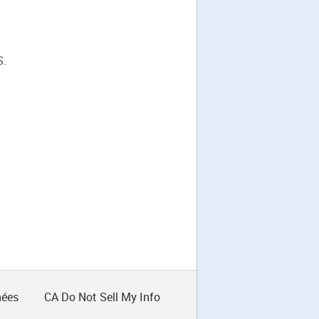
S.
nées
CA Do Not Sell My Info