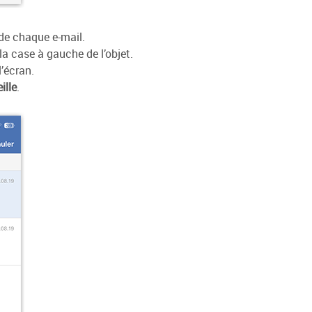
de chaque e-mail.
a case à gauche de l’objet.
’écran.
ille
.