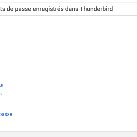
ts de passe enregistrés dans Thunderbird
il
e
 passe