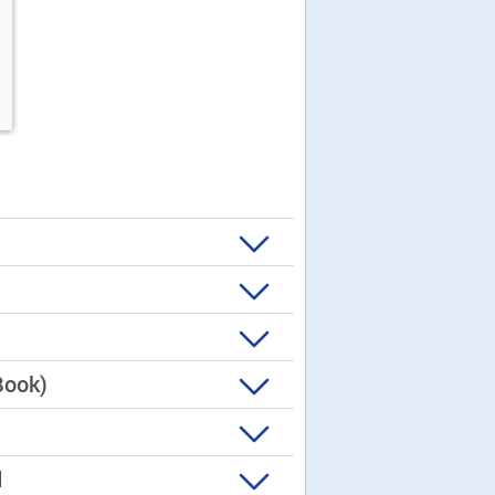
Book)
d